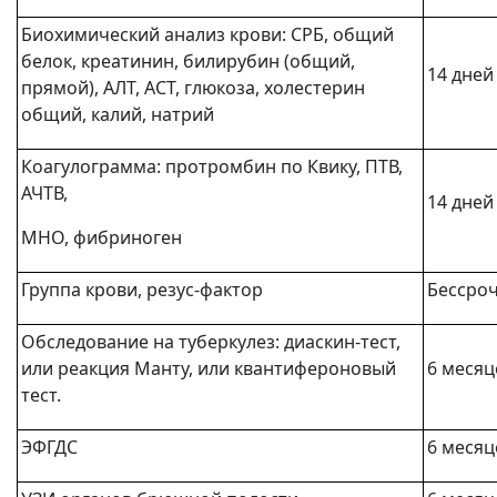
Биохимический анализ крови: СРБ, общий
белок, креатинин, билирубин (общий,
14 дней
прямой), АЛТ, АСТ, глюкоза, холестерин
общий, калий, натрий
Коагулограмма: протромбин по Квику, ПТВ,
АЧТВ,
14 дней
МНО, фибриноген
Группа крови, резус-фактор
Бессро
Обследование на туберкулез: диаскин-тест,
или реакция Манту, или квантифероновый
6 месяц
тест.
ЭФГДС
6 месяц