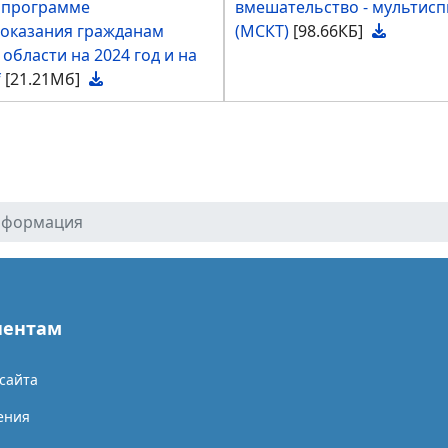
й программе
вмешательство - мультис
 оказания гражданам
(МСКТ)
[98.66КБ]
бласти на 2024 год и на
f
[21.21Мб]
нформация
иентам
сайта
ения