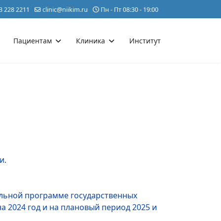
3 228 2211
clinic@niikim.ru
Пн - Пт 08:30 - 19:00
Пациентам
Клиника
Институт
и.
альной программе государственных
 2024 год и на плановый период 2025 и