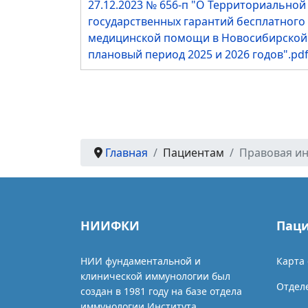
27.12.2023 № 656-п "О Территориально
государственных гарантий бесплатного
медицинской помощи в Новосибирской о
плановый период 2025 и 2026 годов".pd
Главная
Пациентам
Правовая и
НИИФКИ
Пац
НИИ фундаментальной и
Карта 
клинической иммунологии был
Отдел
создан в 1981 году на базе отдела
иммунологии Института